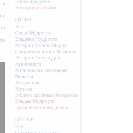
Книги для детей
ь и
Электронные книги
и я
ДИСКИ
Все
что
Слово Мудрости
Владыки Мудрости
го
Розарии Матери Марии
Сборники кратких Розариев
Розарии Нового Дня
Аудиокниги
Материалы к семинарам
Фильмы
Медитации
Музыка
Видео с краткими Розариями
Владык Мудрости
Цифровые копии дисков
ДРУГОЕ
Все
Открытки и Плакаты