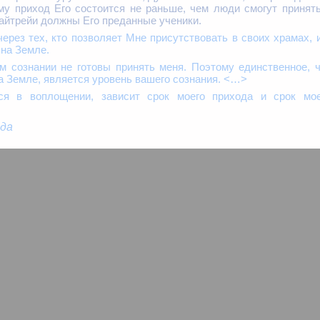
му приход Его состоится не раньше, чем люди смогут принят
Майтрейи должны Его преданные ученики.
ерез тех, кто позволяет Мне присутствовать в своих храмах, 
 на Земле.
ём сознании не готовы принять меня. Поэтому единственное, 
 Земле, является уровень вашего сознания. <…>
ся в воплощении, зависит срок моего прихода и срок мое
ода