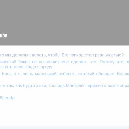
что мы должны сделать, чтобы Его приход стал реальностью?
ический Закон не позволяет мне сделать это. Потому что в
знать меня, когда я приду.
 Бога, а я лишь маленький ребенок, который обладает Вели
м так, как будто это я, Господь Майтрейя, пришел к вам в обр
09 года