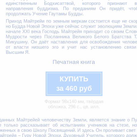
единственным Бодхисаттвой, которого признают в
направления буддизма. По преданиям Он придёт, что
продолжать Учение Гаутамы Будды.
Приход Майтрейи по земным меркам состоится еще не ско
но Будда Новой Эпохи уже сейчас служит эволюциям Земли
начале ХХI века Господь Майтрейя приходит со своим Сло
Мудрости через Посланника Великого Белого Братства Т.
Микушину. Он даёт наставления для освобождения челове
от власти низшего эго и учит нас установлению связи
Высшим Я.
Печатная книга
КУПИТЬ
за 460 руб
Формат 98х140 мм, твёрдая
обложка, 296 с., цв. илл.
анных Майтрейей человечеству Земли, является знание о Пу
 только рассказывает об испытаниях учеников на стезе, но
женных в свою Школу Посвящений. И здесь Он проливает свет
айтрейя – Гуру Новой Эпохи, Духовный Учитель, которого дол