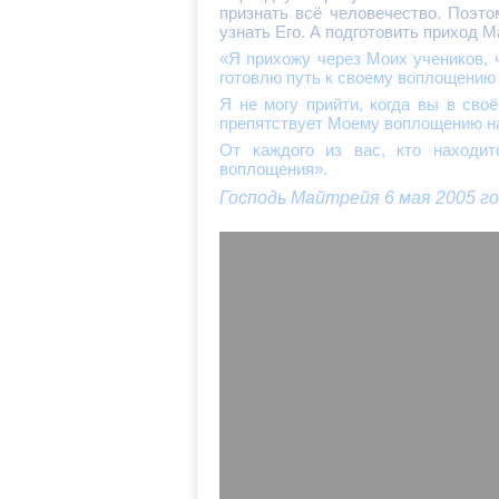
признать всё человечество. Поэто
узнать Его. А подготовить приход 
«Я прихожу через Моих учеников, ч
готовлю путь к своему воплощению
Я не могу прийти, когда вы в сво
препятствует Моему воплощению на
От каждого из вас, кто находит
воплощения».
Господь Майтрейя 6 мая 2005 г