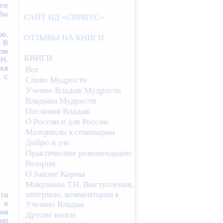
се
бы
САЙТ ИД «СИРИУС»
ро,
ОТЗЫВЫ НА КНИГИ
. В
вом
КНИГИ
Н.
ка
Все
 с
Слово Мудрости
Учение Владык Мудрости
Владыки Мудрости
Послания Владык
О России и для России
Материалы к семинарам
Добро и зло
Практические рекомендации
Розарии
О Законе Кармы
Микушина Т.Н. Выступления,
интервью, комментарии к
ти
 и
Учению Владык
 на
Другие книги
жно