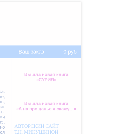
Ваш заказ
0
руб
Вышла новая книга
«СУРИЯ»
ра.
е,
ь,
Вышла новая книга
тит
«А на прощанье я скажу…»
ь.
ми
лэ,
АВТОРСКИЙ САЙТ
но
Т.Н. МИКУШИНОЙ
ся