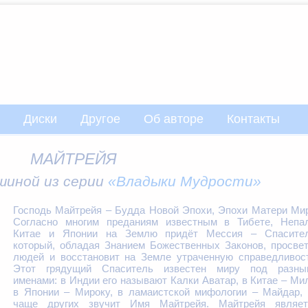
Диски
Другое
Об авторе
Контакты
МАЙТРЕЙЯ
ушиной из серии
«Владыки Мудрости»
Господь Майтрейя – Будда Новой Эпохи, Эпохи Матери Ми
Согласно многим преданиям известным в Тибете, Непал
Китае и Японии на Землю придёт Мессия – Спасител
который, обладая Знанием Божественных Законов, просве
людей и восстановит на Земле утраченную справедливост
Этот грядущий Спаситель известен миру под разны
именами: в Индии его называют Калки Аватар, в Китае – Ми
в Японии – Мироку, в ламаистской мифологии – Майдар, 
чаще других звучит Имя Майтрейя. Майтрейя являет