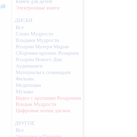
Книги для детей
ой
Электронные книги
ДИСКИ
Все
Слово Мудрости
Владыки Мудрости
Розарии Матери Марии
Сборники кратких Розариев
Розарии Нового Дня
Аудиокниги
Материалы к семинарам
Фильмы
Медитации
Музыка
Видео с краткими Розариями
Владык Мудрости
Цифровые копии дисков
ДРУГОЕ
Все
Открытки и Плакаты