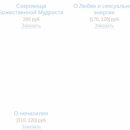
Сокровища
О Любви и сексуальн
Божественной Мудрости
энергии
260 руб
[
170
,
120
] pуб
Заказать
Заказать
О ненасилии
[
310
,
120
] pуб
Заказать