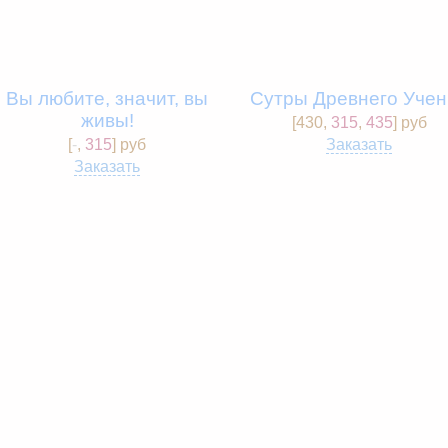
Вы любите, значит, вы
Сутры Древнего Учен
живы!
[
430
,
315
,
435
] pуб
[
-
,
315
] pуб
Заказать
Заказать