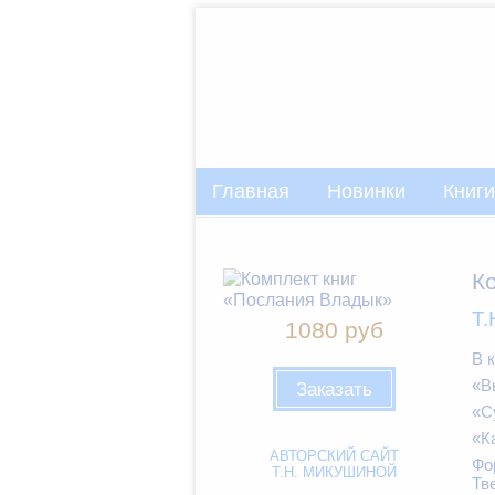
Главная
Новинки
Книги
К
Т.
1080 руб
В 
«В
Заказать
«С
«К
АВТОРСКИЙ САЙТ
Фо
Т.Н. МИКУШИНОЙ
Тв