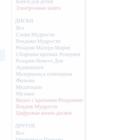
Книги для детей
Электронные книги
ДИСКИ
Все
Слово Мудрости
Владыки Мудрости
Розарии Матери Марии
Сборники кратких Розариев
Розарии Нового Дня
Аудиокниги
Материалы к семинарам
Фильмы
Медитации
Музыка
Видео с краткими Розариями
Владык Мудрости
Цифровые копии дисков
ДРУГОЕ
Все
Открытки и Плакаты