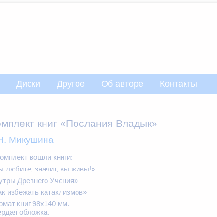
Диски
Другое
Об авторе
Контакты
омплект книг «Послания Владык»
Н. Микушина
комплект вошли книги:
ы любите, значит, вы живы!»
утры Древнего Учения»
ак избежать катаклизмов»
рмат книг 98х140 мм.
ердая обложка.