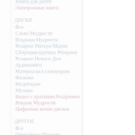
Книги для детей
Электронные книги
ДИСКИ
Все
Слово Мудрости
Владыки Мудрости
Розарии Матери Марии
Сборники кратких Розариев
Розарии Нового Дня
Аудиокниги
Материалы к семинарам
Фильмы
Медитации
Музыка
Видео с краткими Розариями
Владык Мудрости
Цифровые копии дисков
ДРУГОЕ
Все
Открытки и Плакаты