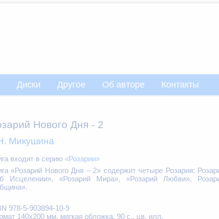
Диски
Другое
Об авторе
Контакты
озарий Нового Дня - 2
Н. Микушина
ига входит в серию
«Розарии»
ига «Розарий Нового Дня – 2» содержит четыре Розария: Розар
б Исцелении», «Розарий Мира», «Розарий Любви», Розар
бщина».
BN 978-5-903894-10-9
рмат 140х200 мм, мягкая обложка, 90 с., цв. илл.