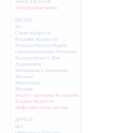
Книги для детей
Электронные книги
ДИСКИ
Все
Слово Мудрости
Владыки Мудрости
Розарии Матери Марии
Сборники кратких Розариев
Розарии Нового Дня
Аудиокниги
Материалы к семинарам
Фильмы
Медитации
Музыка
Видео с краткими Розариями
Владык Мудрости
Цифровые копии дисков
ДРУГОЕ
Все
Открытки и Плакаты