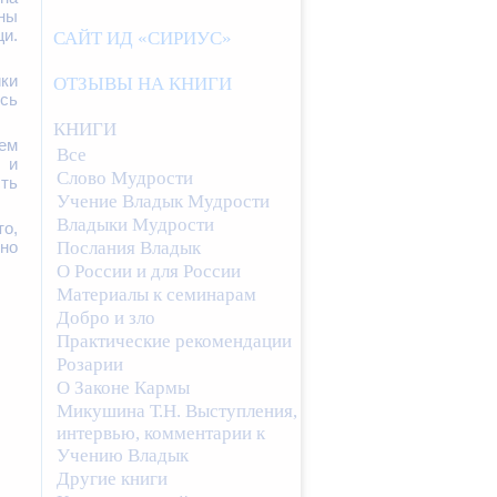
ны
и.
САЙТ ИД «СИРИУС»
ики
ОТЗЫВЫ НА КНИГИ
ись
КНИГИ
сем
Все
 и
Слово Мудрости
ть
Учение Владык Мудрости
Владыки Мудрости
то,
Послания Владык
но
О России и для России
Материалы к семинарам
Добро и зло
Практические рекомендации
Розарии
О Законе Кармы
Микушина Т.Н. Выступления,
интервью, комментарии к
Учению Владык
Другие книги