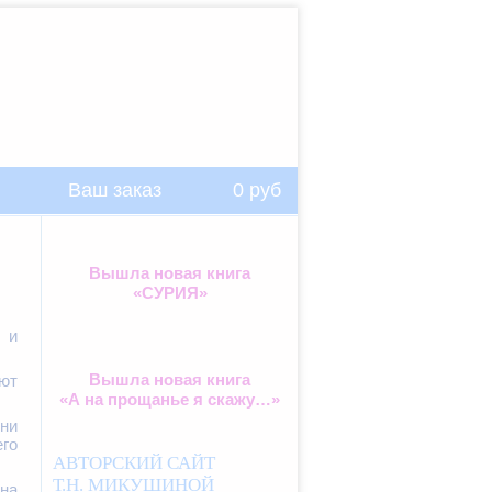
Ваш заказ
0
руб
Вышла новая книга
«СУРИЯ»
и
Вышла новая книга
уют
«А на прощанье я скажу…»
Они
го
АВТОРСКИЙ САЙТ
Т.Н. МИКУШИНОЙ
 на