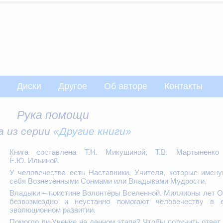
Диски
Другое
Об авторе
Контакты
Рука помощи
а из серии
«Другие книги»
Книга составлена
Т.Н. Микушиной
,
Т.В. Мартыненко
Е.Ю. Ильиной.
У человечества есть Наставники, Учителя, которые имен
себя Вознесёнными Сонмами или Владыками Мудрости.
Владыки – поистине Волонтёры Вселенной. Миллионы лет 
безвозмездно и неустанно помогают человечеству в е
эволюционном развитии.
Помогло ли Учение на данном этапе? Чтобы получить ответ