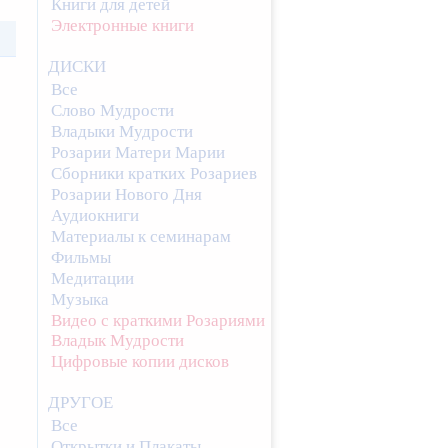
Книги для детей
Электронные книги
ДИСКИ
Все
Слово Мудрости
Владыки Мудрости
Розарии Матери Марии
Сборники кратких Розариев
Розарии Нового Дня
Аудиокниги
Материалы к семинарам
Фильмы
Медитации
Музыка
Видео с краткими Розариями
Владык Мудрости
Цифровые копии дисков
ДРУГОЕ
Все
Открытки и Плакаты