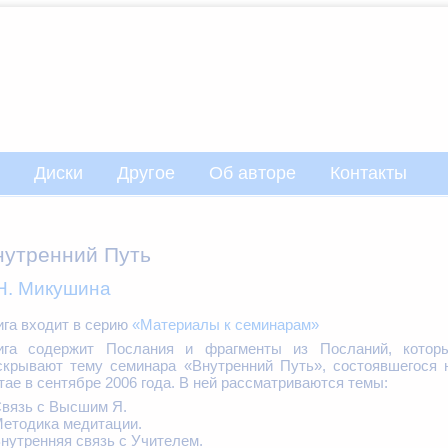
Диски
Другое
Об авторе
Контакты
нутренний Путь
Н. Микушина
ига входит в серию
«Материалы к семинарам»
ига содержит Послания и фрагменты из Посланий, котор
скрывают тему семинара «Внутренний Путь», состоявшегося 
тае в сентябре 2006 года. В ней рассматриваются темы:
Связь с Высшим Я.
Методика медитации.
Внутренняя связь с Учителем.