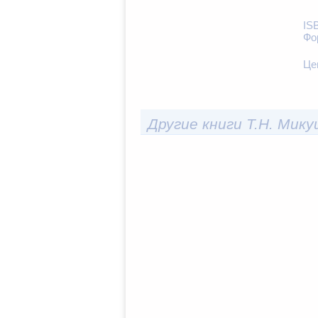
IS
Фо
Це
Другие книги Т.Н. Мик