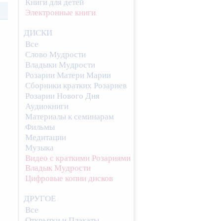
Книги для детей
Электронные книги
ДИСКИ
Все
Слово Мудрости
Владыки Мудрости
Розарии Матери Марии
Сборники кратких Розариев
Розарии Нового Дня
Аудиокниги
Материалы к семинарам
Фильмы
Медитации
Музыка
Видео с краткими Розариями
Владык Мудрости
Цифровые копии дисков
ДРУГОЕ
Все
Открытки и Плакаты