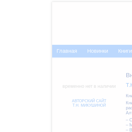
Главная
Новинки
Книги
В
Т.
временно нет в наличии
Кн
АВТОРСКИЙ САЙТ
Кн
Т.Н. МИКУШИНОЙ
ра
Ал
– 
– 
– 